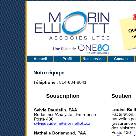
Accueil
Profil
Nos services
Contact
Notre
équipe
Téléphone
: 514-634-8041
Souscription
Soutien
Louise Bail
Sylvie Daudelin, PAA
Facturation,
Rédactrice/Analyste - Entreprise
nouvelles po
Poste 436
(assurance en
sylviedaudelin@morinelliott.ca
des sinistres
Poste 430
Nathalie Dorismond, PAA