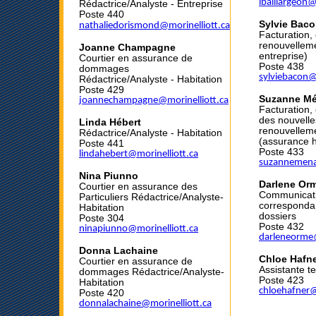
lbaillargeon@
Rédactrice/Analyste - Entreprise
Poste 440
Sylvie Bac
nathaliedorismond@mo
r
inelliott.ca
Facturation,
renouvellem
Joanne Champagne
entreprise)
Courtier en assurance de
Poste 438
dommages
sylviebacon@
Rédactrice/Analyste - Habitation
Poste 429
Suzanne M
joannechampagne@morinelliott.ca
Facturation
,
des nouvelle
Linda Hébert
renouvellem
Rédactrice/Analyste - Habitation
(assurance h
Poste 441
Poste 433
lindahebert@morinelliott.ca
suzannemena
Nina Piunno
Darlene Or
Courtier en assurance des
Communicatio
Particuliers Rédactrice/Analyste-
corresponda
Habitation
dossiers
Poste 304
Poste 432
ninapiunno@morinelliott.ca
darleneorme@
Donna Lachaine
Chloe Hafn
Courtier en assurance de
Assistante t
dommages Rédactrice/Analyste-
Poste 423
Habitation
chloehafner@
Poste 420
donnalachaine@morinelliott.ca